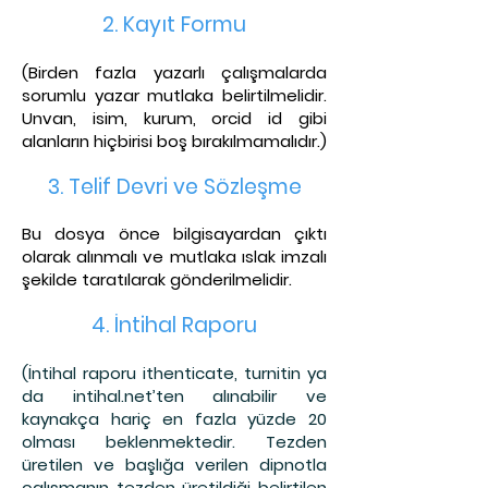
2. Kayıt Fo
rmu
(Birden fazla yazarlı çalışmalarda
sorumlu yazar mutlaka belirtilmelidir.
Unvan, isim, kurum, orcid id
gibi
alanların hiçbirisi boş bırakılmamalıdır.)
3. Telif Dev
ri ve Sözleşme
Bu dosya önce bilgisayardan çıktı
olarak alınmalı ve mutlaka ıslak imzalı
şekilde taratılarak gönderilmelidir.
4. İntihal Raporu
(İntihal raporu ithenticate, turnitin ya
da intihal.net’ten alınabilir ve
kaynakça hariç en fazla yüzde 20
olması beklenmektedir. Tezden
üretilen ve başlığa verilen dipnotla
çalışmanın tezden üretildiği belirtilen