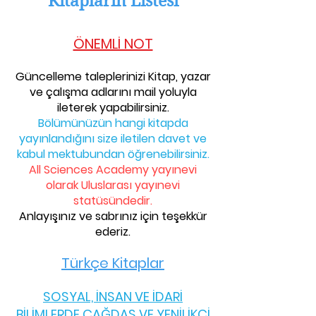
Kitapların Listesi
ÖNEMLİ NOT
Güncelleme taleplerinizi Kitap, yazar
ve çalışma adlarını mail yoluyla
ileterek yapabilirsiniz.
Bölümünüzün hangi kitapda
yayınlandığını size iletilen davet ve
kabul mektubundan öğrenebilirsiniz.
All Sciences Academy yayınevi
olarak Uluslarası yayınevi
statüsündedir.
Anlayışınız ve sabrınız için teşekkür
ederiz.
Türkçe Kit
aplar
SOSYAL, İNSAN VE İDARİ
BİLİMLERDE ÇAĞDAŞ VE YENİLİKÇİ