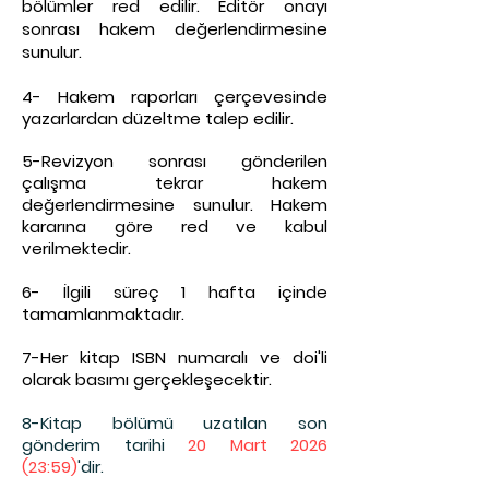
bölümler red edilir. Editör onayı
sonrası hakem değerlendirmesine
sunulur.
4- Hakem raporları çerçevesinde
yazarlardan düzeltme talep edilir.
5-Revizyon sonrası gönderilen
çalışma tekrar hakem
değerlendirmesine sunulur. Hakem
kararına göre red ve kabul
verilmektedir.
6- İlgili süreç 1 ha
fta içinde
tamamlanmaktadır.
7-Her kitap ISBN numaralı ve doi'li
olarak basımı gerçekleşecektir.
8-Kitap bölümü uzatılan son
gönderim tarihi
20 Mart 2026
(23:59)
'dir.