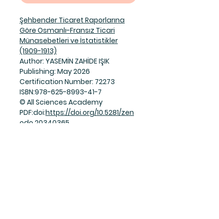
Şehbender Ticaret Raporlarına
Göre Osmanlı-Fransız Ticari
Münasebetleri ve İstatistikler
(1909-1913)
Author: YASEMİN ZAHİDE IŞIK
Publishing: May 2026
Certification Number: 72273
ISBN:978-625-8993-41-7
© All Sciences Academy
PDF:doi:
https://doi.org/10.5281/zen
odo.20340365
Join Our Mailing List
Subscribe Now