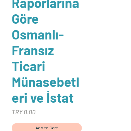
Raporlarına
Göre
Osmanlı-
Fransız
Ticari
Münasebetl
eri ve İstat
Price
TRY 0.00
Add to Cart