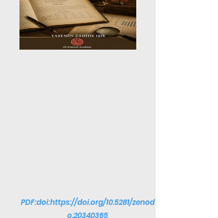
PDF:doi:
https://doi.org/10.5281/zenod
o.20340365