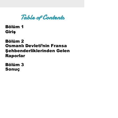
Table of Contents
Bölüm 1
Giriş
Bölüm 2
Osmanlı Devleti’nin Fransa
Şehbenderliklerinden Gelen
Raporlar
Bölüm 3
Sonuç
Bölüm 4
Referanslar
Join Our Mailing List