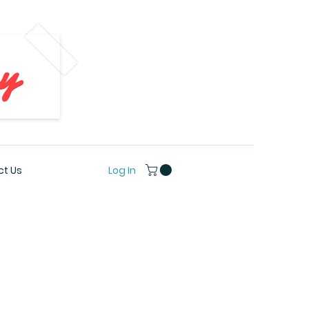
Log In
t Us