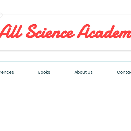
All Sciences Academy
rences
Books
About Us
Contac