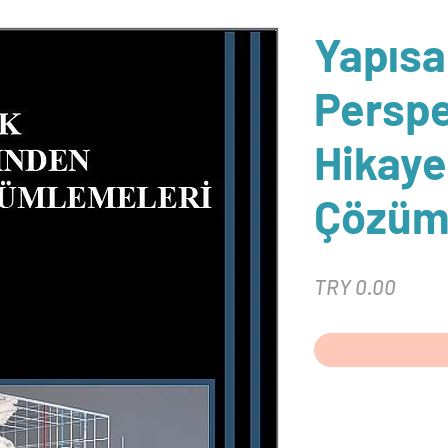
Yapısal
Perspe
Hikaye
Çözüm
Price
TRY 0.00