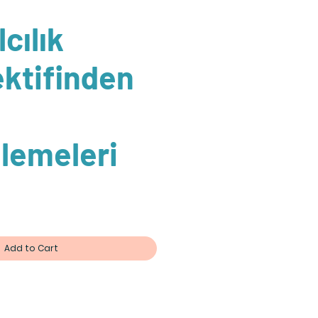
cılık
ktifinden
lemeleri
Add to Cart