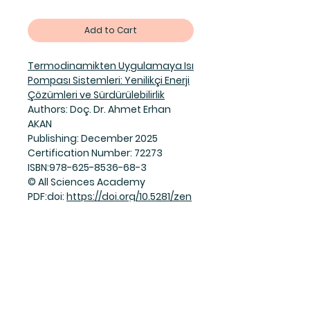
Add to Cart
Termodinamikten Uygulamaya Isı
Pompası Sistemleri: Yenilikçi Enerji
Çözümleri ve Sürdürülebilirlik
Authors: Doç. Dr. Ahmet Erhan
AKAN
Publishing: December 2025
Certification Number: 72273
ISBN:978-625-8536-68-3
© All Sciences Academy
PDF:doi:
https://doi.org/10.5281/zen
odo.18102956
Join Our Mailing List