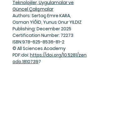
Teknolojiler, Uygulamalar ve
Güncel Çalışmalar
Authors: Sertaç Emre KARA,
Osman YİĞİD, Yunus Onur YILDIZ
Publishing: December 2025
Certification Number: 72273
ISBN:978-625-8536-81-2
© All Sciences Academy
PDF:doi:
https://doi.org/10.5281/zen
odo.1810739
7
Join Our Mailing List
Subscribe Now