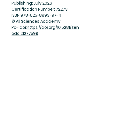
Publishing: July 2026
Certification Number: 72273
ISBN:978-625-8993-97-4
© All Sciences Academy
PDF:doi:
https://doi.org/10.5281/zen
odo.21277599
Join Our Mailing List
Subscribe Now
Facebook
Twitter