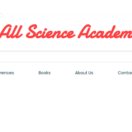
All Sciences Academy
rences
Books
About Us
Contac