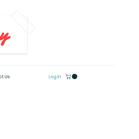
Log In
t Us