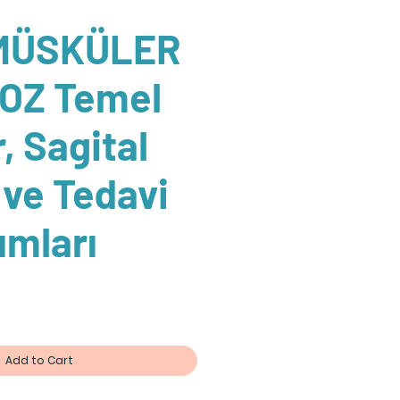
MÜSKÜLER
OZ Temel
r, Sagital
ve Tedavi
ımları
Add to Cart