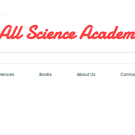
All Sciences Academy
rences
Books
About Us
Contac