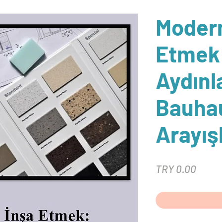
Modern
Etmek
Aydın
Bauhau
Arayış
Price
TRY 0.00