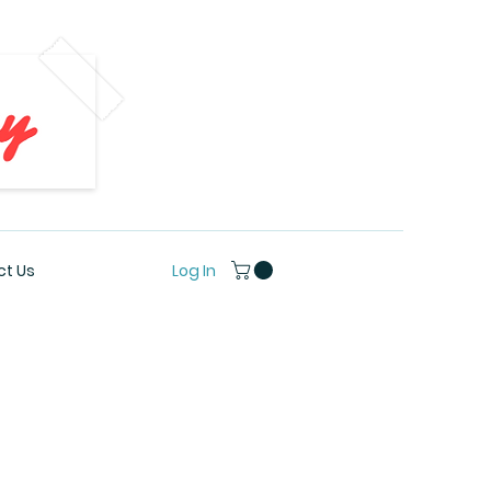
Log In
t Us