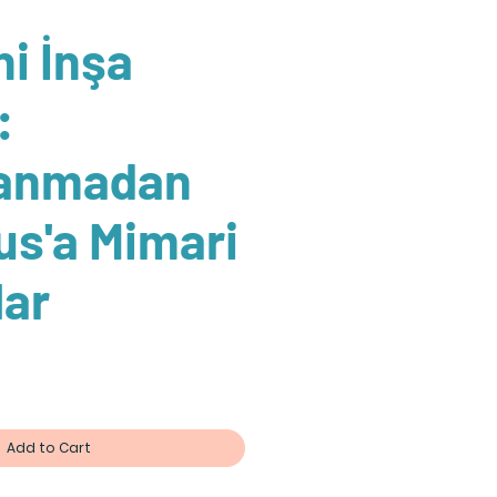
i İnşa
:
lanmadan
s'a Mimari
lar
Add to Cart