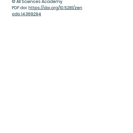
© All Sciences Academy
PDF:doi:
https://doi.org/10.5281/zen
odo.14369294
Join Our Mailing List
Subscribe Now
Facebook
Twitter
Instagram