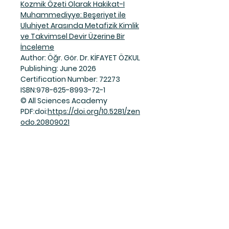
Kozmik Özeti Olarak Hakikat-I
Muhammediyye: Beşeriyet ile
Uluhiyet Arasında Metafizik Kimlik
ve Takvimsel Devir Üzerine Bir
İnceleme
Author: Öğr. Gör. Dr. KİFAYET ÖZKUL
Publishing: June 2026
Certification Number: 72273
ISBN:978-625-8993-72-1
© All Sciences Academy
PDF:doi:
https://doi.org/10.5281/zen
odo.20809021
Join Our Mailing List