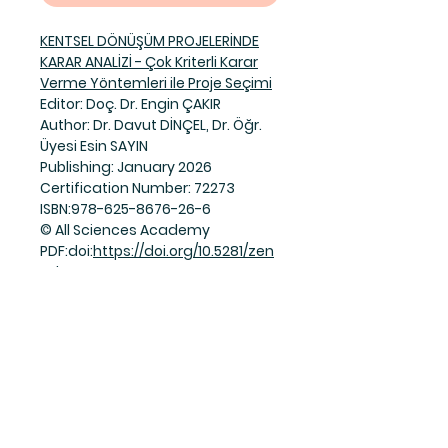
KENTSEL DÖNÜŞÜM PROJELERİNDE
KARAR ANALİZİ - Çok Kriterli Karar
Verme Yöntemleri ile Proje Seçimi
Editor: Doç. Dr. Engin ÇAKIR
Author: Dr. Davut DİNÇEL, Dr. Öğr.
Üyesi Esin SAYIN
Publishing: January 2026
Certification Number: 72273
ISBN:978-625-8676-26-6
© All Sciences Academy
PDF:doi:
https://doi.org/10.5281/zen
odo.18407493
Join Our Mailing List