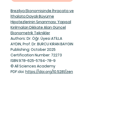
Brezilya Ekonomisinde İhracata ve
İthalata Dayalı Büyüme
Hipotezlerinin Sınanması: Yapısal
Kırılmaları Dikkate Alan Güncel
Ekonometrik Teknikler
Authors: Dr. Öğr. Üyesi ATİLLA
AYDIN, Prof. Dr. BURCU KIRAN BAYGIN
Publishing: October 2025
Certification Number: 72273
ISBN:978-625-5794-78-9
© All Sciences Academy
PDF:doi:
https://doi.org/10.5281/zen
odo.17455344
Join Our Mailing List