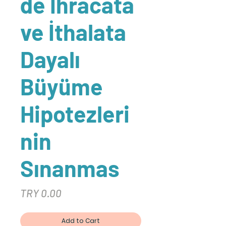
de İhracata
ve İthalata
Dayalı
Büyüme
Hipotezleri
nin
Sınanmas
Price
TRY 0.00
Add to Cart