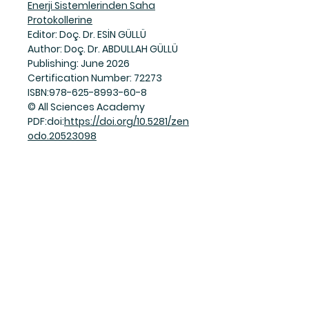
Enerji Sistemlerinden Saha
Protokollerine
Editor: Doç. Dr. ESİN GÜLLÜ
Author: Doç. Dr. ABDULLAH GÜLLÜ
Publishing: June 2026
Certification Number: 72273
ISBN:978-625-8993-60-8
© All Sciences Academy
PDF:doi:
https://doi.org/10.5281/zen
odo.20523098
Join Our Mailing List
Subscribe Now