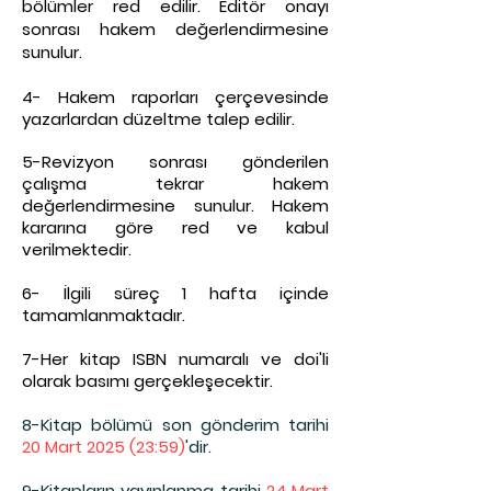
bölümler red edilir. Editör onayı
sonrası hakem değerlendirmesine
sunulur.
4- Hakem raporları çerçevesinde
yazarlardan düzeltme talep edilir.
5-Revizyon sonrası gönderilen
çalışma tekrar hakem
değerlendirmesine sunulur. Hakem
kararına göre red ve kabul
verilmektedir.
6- İlgili süreç 1 ha
fta içinde
tamamlanmaktadır.
7-Her kitap ISBN numaralı ve doi'li
olarak basımı gerçekleşecektir.
8-Kitap bölümü son gönderim tarihi
20 Mart 2025 (23:59)
'dir.
9-Kitapların yayınlanma tarihi
24 Mart