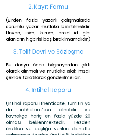
2. Kayıt Fo
rmu
(Birden fazla yazarlı çalışmalarda
sorumlu yazar mutlaka belirtilmelidir.
Unvan, isim, kurum, orcid id
gibi
alanların hiçbirisi boş bırakılmamalıdır.)
3. Telif Dev
ri ve Sözleşme
Bu dosya önce bilgisayardan çıktı
olarak alınmalı ve mutlaka ıslak imzalı
şekilde taratılarak gönderilmelidir.
4. İntihal Raporu
(İntihal raporu ithenticate, turnitin ya
da intihal.net’ten alınabilir ve
kaynakça hariç en fazla yüzde 20
olması beklenmektedir. Tezden
üretilen ve başlığa verilen dipnotla
çalışmanın tezden üretildiği belirtilen