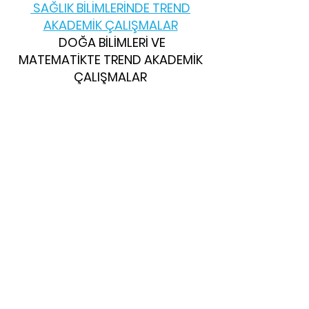
SAĞLIK BİLİMLERİNDE TREND
AKADEMİK ÇALIŞMALAR
DOĞA BİLİMLERİ VE
MATEMATİKTE TREND AKADEMİK
ÇALIŞMALAR
MİMARLIK, PLANLAMA VE
TASARIMDA TREND AKADEMİK
ÇALIŞMALAR
MÜHENDİSLİKTE
TREND
AKADEMİK ÇALIŞMALAR
TARIM, ORMAN VE SU
BİLİMLERİNDE
TREND AKADEMİK
ÇALIŞMALAR
SPOR BİLİMLERİNDE TREND
AKADEMİK ÇALIŞMALAR
GÜZEL SANATLARDA TREND
AKADEMİK ÇALIŞMALAR
FİLOLOJİ ALANINDA TREND