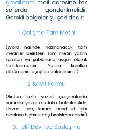
gmail.com
mail adresine tek
seferde gönderilmelidir.
Gerekli belgeler şu şekildedir:
1. Çalışma Tam Metni
(Word halinde hazırlanacak tam
metinler belirtil
en tam metin yazım
kuralları ve şablonuna uygun olarak
hazırlanmalıdır. Yazım kuralları
dökümanını aşağıda bu
labilirsiniz.)
2. Kayıt Fo
rmu
(Birden fazla yazarlı çalışmalarda
sorumlu yazar mutlaka belirtilmelidir.
Unvan, isim, kurum, orcid id
gibi
alanların hiçbirisi boş bırakılmamalıdır.)
3. Telif Dev
ri ve Sözleşme