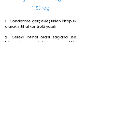
1. S
üreç
1- Gönderime gerçekleştirilen kitap ilk
olarak intihal kontrolü yapılır.
2- Gerekli intihal oranı sağlandı ise
bilim alan uygunluğu ve için editör
onayına sunulmaktadı
r.
3- Editör onayından geçmeyen
kitaplar red edilir. Editör onayı sonrası
hakem değerlendirmesine sunulur.
4- Dil kontrolü yapılır
5- İlgili süreç 1 ha
fta içinde
tamamlanmaktadır.
6-Her kitap ISBN numaralı ve doi'li
olarak basımı gerçekleşecektir.