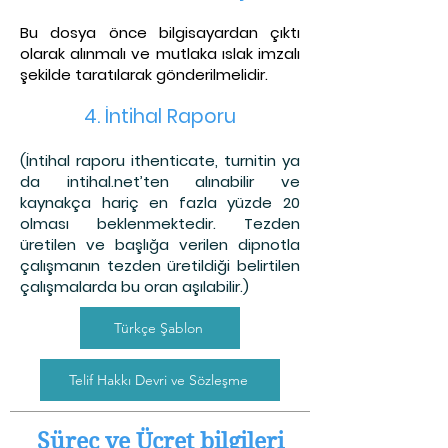
Bu dosya önce bilgisayardan çıktı
olarak alınmalı ve mutlaka ıslak imzalı
şekilde taratılarak gönderilmelidir.
4. İntihal Raporu
(İntihal raporu ithenticate, turnitin ya
da intihal.net’ten alınabilir ve
kaynakça hariç en fazla yüzde 20
olması beklenmektedir. Tezden
üretilen ve başlığa verilen dipnotla
çalışmanın tezden üretildiği belirtilen
çalışmalarda bu oran aşılabilir.)
Türkçe Şablon
Telif Hakkı Devri ve Sözleşme
Süreç ve Ücret bilgileri