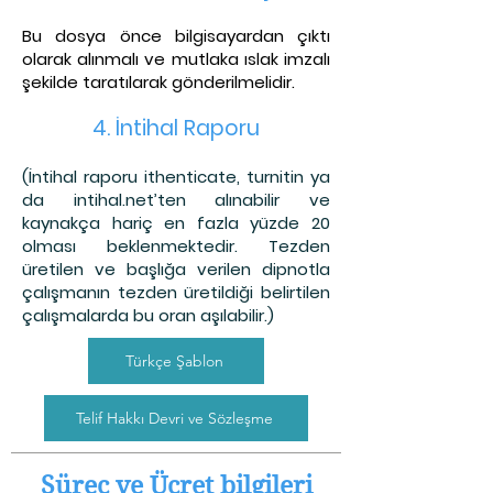
Bu dosya önce bilgisayardan çıktı
olarak alınmalı ve mutlaka ıslak imzalı
şekilde taratılarak gönderilmelidir.
4. İntihal Raporu
(İntihal raporu ithenticate, turnitin ya
da intihal.net’ten alınabilir ve
kaynakça hariç en fazla yüzde 20
olması beklenmektedir. Tezden
üretilen ve başlığa verilen dipnotla
çalışmanın tezden üretildiği belirtilen
çalışmalarda bu oran aşılabilir.)
Türkçe Şablon
Telif Hakkı Devri ve Sözleşme
Süreç ve Ücret bilgileri