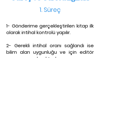
1. S
üreç
1- Gönderime gerçekleştirilen kitap ilk
olarak intihal kontrolü yapılır.
2- Gerekli intihal oranı sağlandı ise
bilim alan uygunluğu ve için editör
onayına sunulmaktadı
r.
3- Editör onayından geçmeyen
kitaplar red edilir. Editör onayı sonrası
hakem değerlendirmesine sunulur.
4- Dil kontrolü yapılır
5- İlgili süreç 1 ha
fta içinde
tamamlanmaktadır.
6-Her kitap ISBN numaralı ve doi'li
olarak basımı gerçekleşecektir.