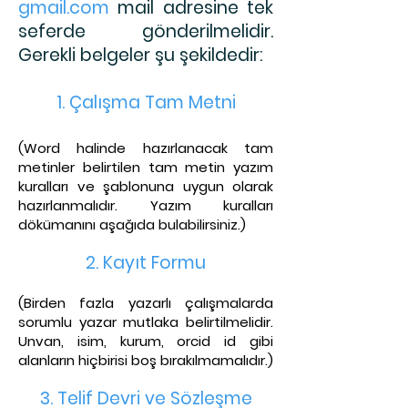
gmail.com
mail adresine tek
seferde gönderilmelidir.
Gerekli belgeler şu şekildedir:
1. Çalışma Tam Metni
(Word halinde hazırlanacak tam
metinler belirtil
en tam metin yazım
kuralları ve şablonuna uygun olarak
hazırlanmalıdır. Yazım kuralları
dökümanını aşağıda bu
labilirsiniz.)
2. Kayıt Fo
rmu
(Birden fazla yazarlı çalışmalarda
sorumlu yazar mutlaka belirtilmelidir.
Unvan, isim, kurum, orcid id
gibi
alanların hiçbirisi boş bırakılmamalıdır.)
3. Telif Dev
ri ve Sözleşme