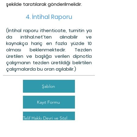
şekilde taratılarak gönderilmelidir.
4. İntihal Raporu
(İntihal raporu ithenticate, turnitin ya
da intihal.net’ten alınabilir ve
kaynakça hariç en fazla yüzde 10
olması beklenmektedir. Tezden
üretilen ve başlığa verilen dipnotla
çalışmanın tezden üretildiği belirtilen
çalışmalarda bu oran aşılabilir.)
Şablon
Kayıt Formu
Telif Hakkı Devri ve Sözleşme
Süreç ve Ücret bilgileri