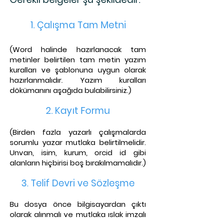
1. Çalışma Tam Metni
(Word halinde hazırlanacak tam
metinler belirtil
en tam metin yazım
kuralları ve şablonuna uygun olarak
hazırlanmalıdır. Yazım kuralları
dökümanını aşağıda bu
labilirsiniz.)
2. Kayıt Fo
rmu
(Birden fazla yazarlı çalışmalarda
sorumlu yazar mutlaka belirtilmelidir.
Unvan, isim, kurum, orcid id
gibi
alanların hiçbirisi boş bırakılmamalıdır.)
3. Telif Dev
ri ve Sözleşme
Bu dosya önce bilgisayardan çıktı
olarak alınmalı ve mutlaka ıslak imzalı