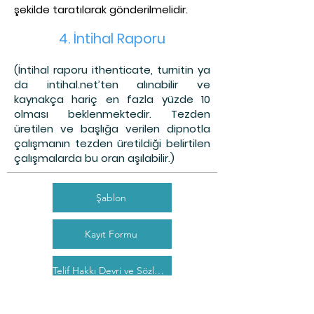
şekilde taratılarak gönderilmelidir.
4. İntihal Raporu
(İntihal raporu ithenticate, turnitin ya
da intihal.net’ten alınabilir ve
kaynakça hariç en fazla yüzde 10
olması beklenmektedir. Tezden
üretilen ve başlığa verilen dipnotla
çalışmanın tezden üretildiği belirtilen
çalışmalarda bu oran aşılabilir.)
Şablon
Kayıt Formu
Telif Hakkı Devri ve Sözleşme
Süreç ve Ücret bilgileri