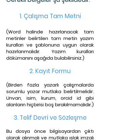
1. Çalışma Tam Metni
(Word halinde hazırlanacak tam
metinler belirtil
en tam metin yazım
kuralları ve şablonuna uygun olarak
hazırlanmalıdır. Yazım kuralları
dökümanını aşağıda bu
labilirsiniz.)
2. Kayıt Fo
rmu
(Birden fazla yazarlı çalışmalarda
sorumlu yazar mutlaka belirtilmelidir.
Unvan, isim, kurum, orcid id
gibi
alanların hiçbirisi boş bırakılmamalıdır.)
3. Telif Dev
ri ve Sözleşme
Bu dosya önce bilgisayardan çıktı
olarak alınmalı ve mutlaka ıslak imzalı