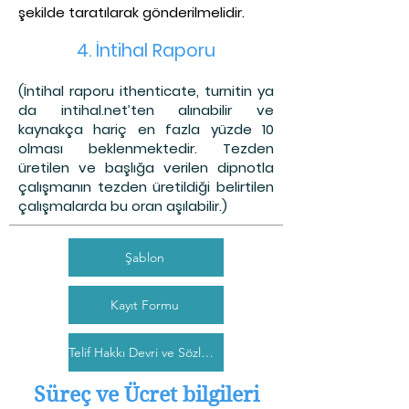
şekilde taratılarak gönderilmelidir.
4. İntihal Raporu
(İntihal raporu ithenticate, turnitin ya
da intihal.net’ten alınabilir ve
kaynakça hariç en fazla yüzde 10
olması beklenmektedir. Tezden
üretilen ve başlığa verilen dipnotla
çalışmanın tezden üretildiği belirtilen
çalışmalarda bu oran aşılabilir.)
Şablon
Kayıt Formu
Telif Hakkı Devri ve Sözleşme
Süreç ve Ücret bilgileri