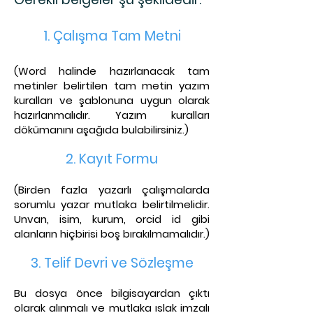
1. Çalışma Tam Metni
(Word halinde hazırlanacak tam
metinler belirtil
en tam metin yazım
kuralları ve şablonuna uygun olarak
hazırlanmalıdır. Yazım kuralları
dökümanını aşağıda bu
labilirsiniz.)
2. Kayıt Fo
rmu
(Birden fazla yazarlı çalışmalarda
sorumlu yazar mutlaka belirtilmelidir.
Unvan, isim, kurum, orcid id
gibi
alanların hiçbirisi boş bırakılmamalıdır.)
3. Telif Dev
ri ve Sözleşme
Bu dosya önce bilgisayardan çıktı
olarak alınmalı ve mutlaka ıslak imzalı