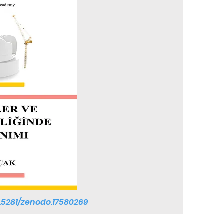
0.5281/zenodo.17580269