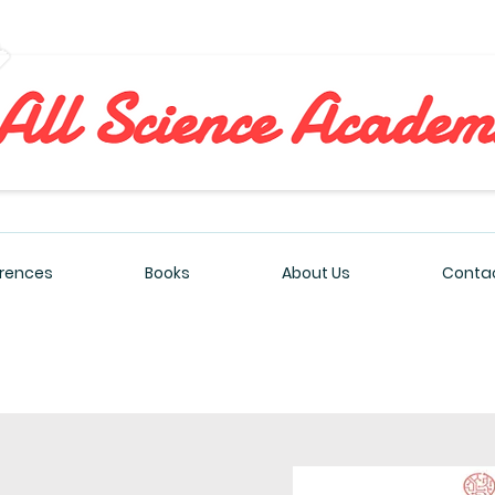
All Sciences Academy
rences
Books
About Us
Contac