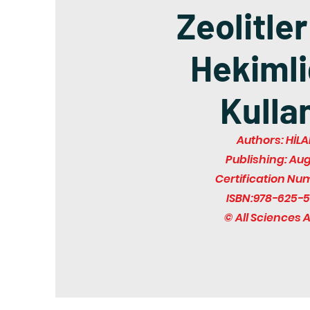
Zeolitler
Hekimli
Kulla
Authors: HİL
Publishing: Au
Certification Nu
ISBN:978-625-5
© All Sciences