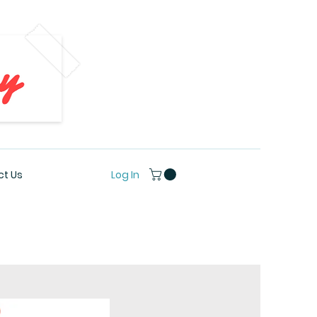
Log In
t Us