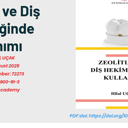
 ve Diş
ğinde
nımı
AL UÇAK
gust 2025
mber: 72273
900-91-3
 Academy
PDF:doi:
https://doi.org/1