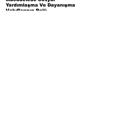
Yardımlaşma Ve Dayanışma
Vakıflarının Rolü
Bölüm 6
Sonuç
Bölüm 7
Kaynaklar
Join Our Mailing List
Subscribe Now
Facebook
Twitter