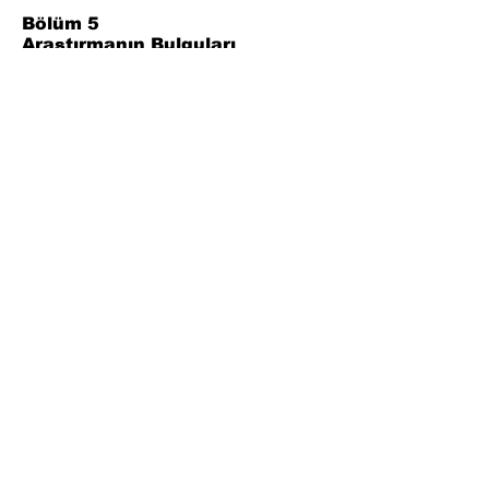
Bölüm 5
Araştırmanın Bulguları
Bölüm 6
Değerlendirme ve Sonuç
Bölüm 7
Referanslar
Join Our Mailing List
Subscribe Now
Facebook