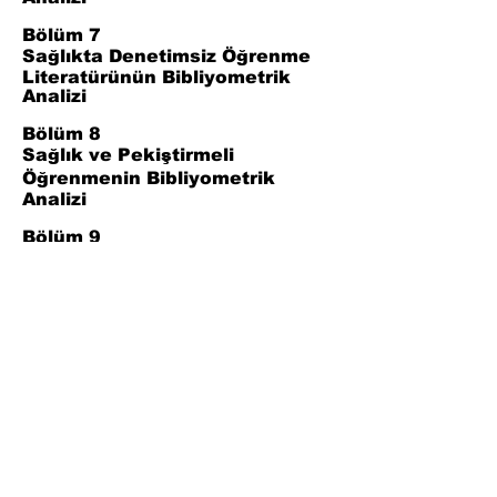
Bölüm 7
Sağlıkta Denetimsiz Öğrenme
Literatürünün Bibliyometrik
Analizi
Bölüm 8
Sağlık ve Pekiştirmeli
Öğrenmenin Bibliyometrik
Analizi
Bölüm 9
Sağlıkta Makine Öğrenmesi
Yöntemlerinin Bibliyometrik
Bulgularının Karşılaştırmalı
Sentezi
Bölüm 10
Sonuç
Bölüm 11
Referanslar