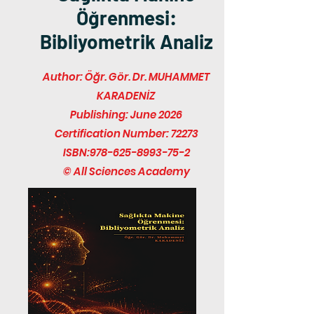
Öğrenmesi:
Bibliyometrik Analiz
Author: Öğr. Gör. Dr. MUHAMMET
KARADENİZ
Publishing: June 2026
Certification Number: 72273
ISBN:
978-625-8993-75-2
© All Sciences Academy