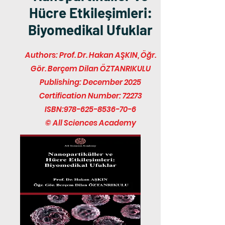
Hücre Etkileşimleri:
Biyomedikal Ufuklar
Authors: Prof. Dr. Hakan AŞKIN, Öğr.
Gör. Berçem Dilan ÖZTANRIKULU
Publishing: December 2025
Certification Number: 72273
ISBN:
978-625-8536-70-6
© All Sciences Academy