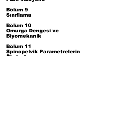
Bölüm 9
Sınıflama
Bölüm 10
Omurga Dengesi ve
Biyomekanik
Bölüm 11
Spinopelvik Parametrelerin
Ölçümü
Bölüm 12
Radyolojik İnceleme
Bölüm 13
Tedavi
Bölüm 14
Kaynakça
Join Our Mailing List