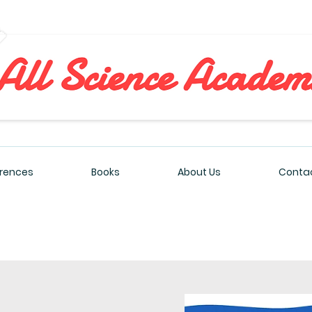
All Sciences Academy
rences
Books
About Us
Contac