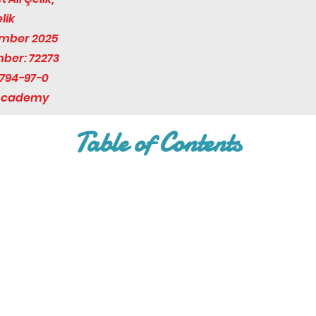
lik
ember 2025
mber: 72273
794-97-0
 Academy
Table of Contents