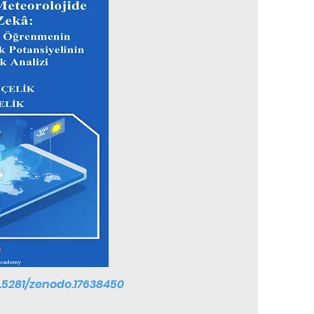
0.5281/zenodo.17638450