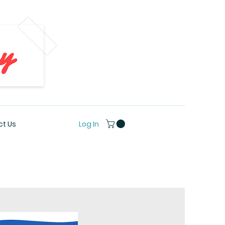
Log In
t Us