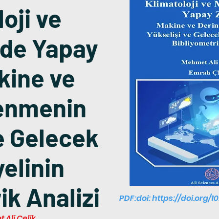
oji ve
ide Yapay
kine ve
enmenin
e Gelecek
elinin
ik Analizi
PDF:doi:
https://doi.org/1
Ali Çelik,