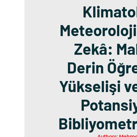
Klimatol
Meteoroloj
Zekâ: Ma
Derin Öğr
Yükselişi v
Potansiy
Bibliyometr
Authors: Mehmet 