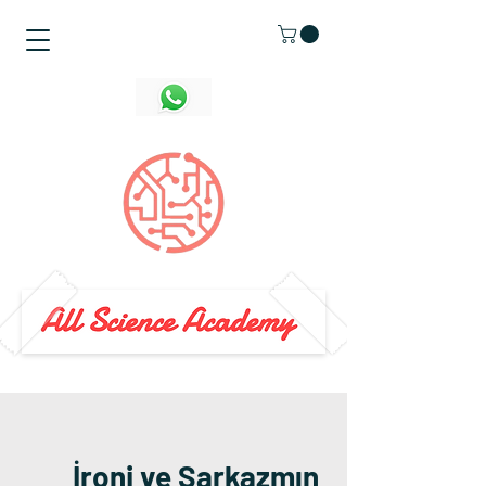
İroni ve Sarkazmın