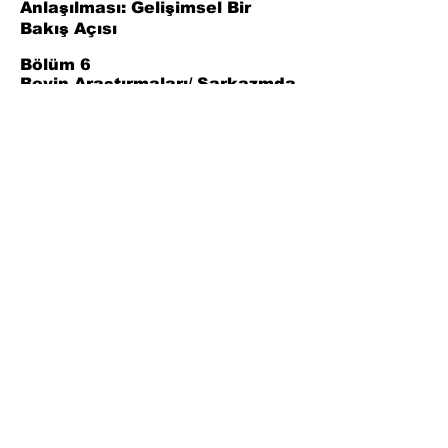
Anlaşılması: Gelişimsel Bir
Bakış Açısı
Bölüm 6
Beyin Araştırmaları/ Sarkazmda
Aktive Beyin Bölgeleri
Bölüm 7
Sonuç
Bölüm 8
Kaynaklar
Join Our Mailing List
Subscribe Now