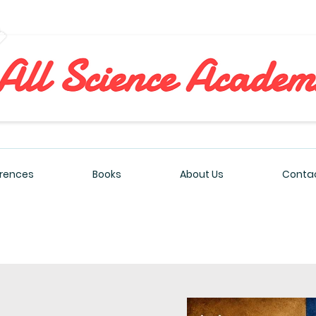
All Sciences Academy
rences
Books
About Us
Contac