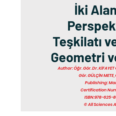
İki Ala
Perspekt
Teşkilatı v
Geometri v
Author: Öğr. Gör. Dr. KİFAYET
Gör. GÜLÇİN METE,
Publishing: Ma
Certification Nu
ISBN:978-625-8
© All Sciences