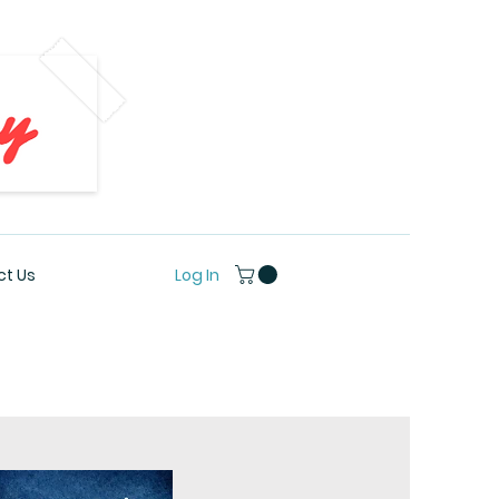
Log In
t Us