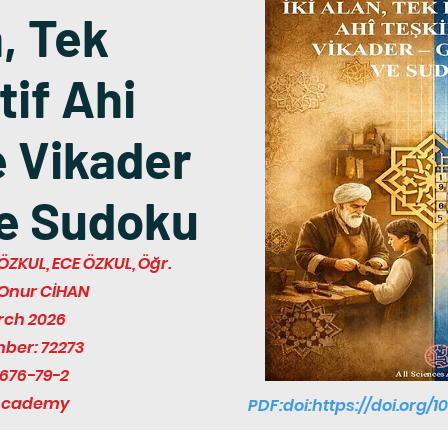
n, Tek
if Ahi
e Vikader
e Sudoku
 ÖZKUL, ECE ÖZKUL, Öğr.
 Onur CİHAN
rch 2026
mber: 72273
676-79-2
 Academy
PDF:doi:
https://doi.org/1