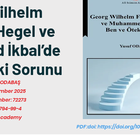
ilhelm
Hegel ve
İkbal’de
ki Sorunu
f ODABAŞ
ember 2025
mber: 72273
794-99-4
 Academy
PDF:doi:
https://doi.org/1