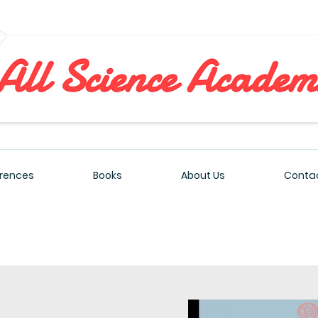
All Sciences Academy
rences
Books
About Us
Contac