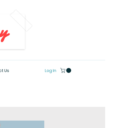
Log In
t Us