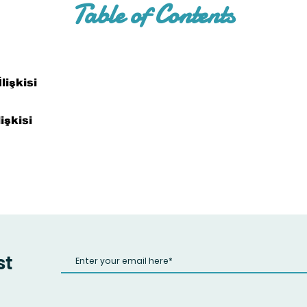
Table of Contents
lişkisi
lişkisi
st