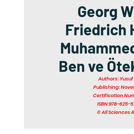
Georg W
Friedrich 
Muhammed 
Ben ve Öte
Authors: Yusu
Publishing: Nov
Certification Nu
ISBN:978-625-5
© All Sciences