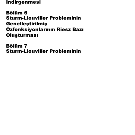
İndirgenmesi
Bölüm 6
Sturm-Liouviller Probleminin
Genelleştirilmiş
Özfonksiyonlarının Riesz Bazı
Oluşturması
Bölüm 7
Sturm-Liouviller Probleminin
Özdeğerleri için Rayleigh-Ritz
Formülü ve Özdeğerlerin Alt
Sınırı
Bölüm 8
Tartışma ve Sonuç
Bölüm 9
Kaynaklar
Join Our Mailing List