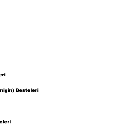
eri
işîn) Besteleri
leri