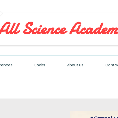
All Sciences Academy
rences
Books
About Us
Contac