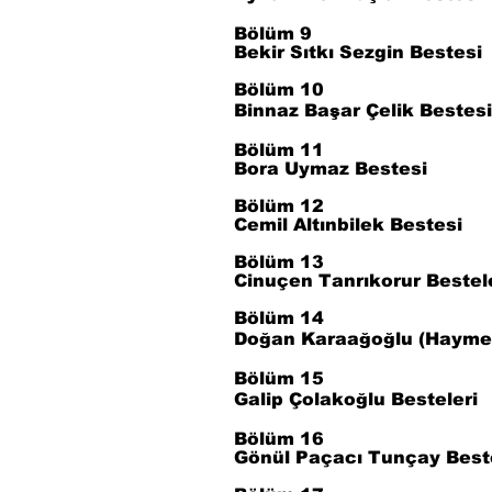
Bölüm 9
Bekir Sıtkı Sezgin Bestesi
Bölüm 10
Binnaz Başar Çelik Bestesi
Bölüm 11
Bora Uymaz Bestesi
Bölüm 12
Cemil Altınbilek Bestesi
Bölüm 13
Cinuçen Tanrıkorur Bestel
Bölüm 14
Doğan Karaağoğlu (Haymen
Bölüm 15
Galip Çolakoğlu Besteleri
Bölüm 16
Gönül Paçacı Tunçay Beste