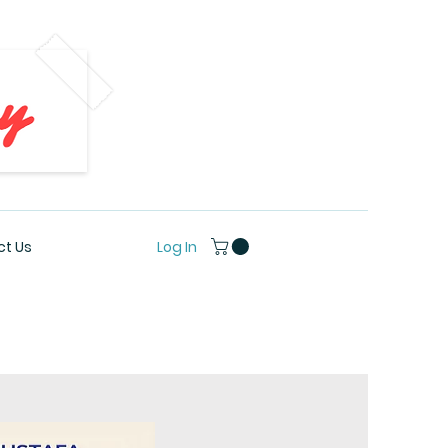
Log In
t Us