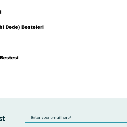
i
hî Dede) Besteleri
Bestesi
st