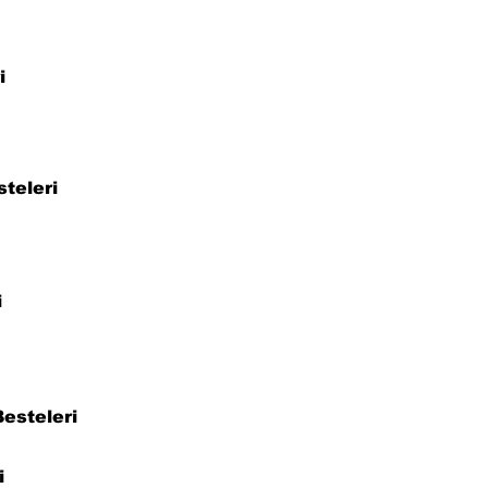
i
steleri
i
esteleri
i