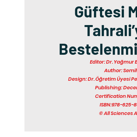
Güftesi 
Tahrali’
Bestelenmi
Editor: Dr. Yağmur
Author: Semi
Design: Dr. Öğretim Üyesi P
Publishing: Dec
Certification Nu
ISBN:978-625-8
© All Sciences