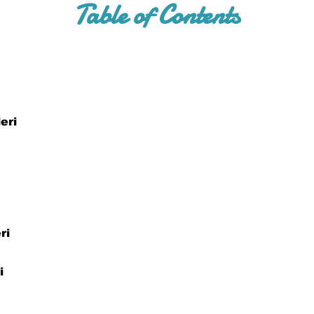
Table of Contents
eri
ri
i