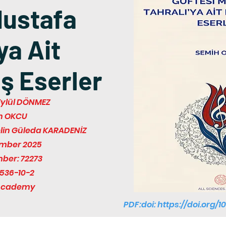
Mustafa
ya Ait
ş Eserler
 Eylül DÖNMEZ
h OKCU
elin Güleda KARADENİZ
ember 2025
mber: 72273
536-10-2
 Academy
PDF:doi:
https://doi.org/1