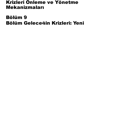
Krizleri Önleme ve Yönetme
Mekanizmaları
Bölüm 9
Bölüm Geleceğin Krizleri: Yeni
Riskler ve Belirsizlikler
Bölüm 10
Sonuç ve Genel Değerlendirme
Bölüm 11
Kaynaklar
Join Our Mailing List
Subscribe Now