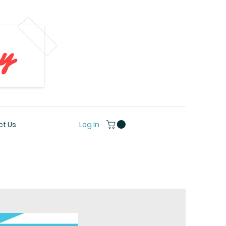
Log In
t Us