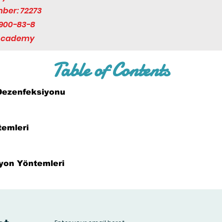
mber: 72273
900-83-8
 Academy
Table of Contents
 Dezenfeksiyonu
temleri
iyon Yöntemleri