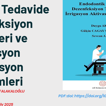
 Tedavide
ksiyon
eri ve
syon
syon
leri
a FALAKALOĞLU
PDF:doi:
https://doi.org/1
uly 2025