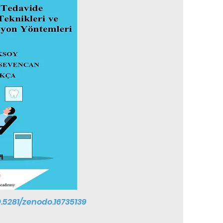
0.5281/zenodo.16735139