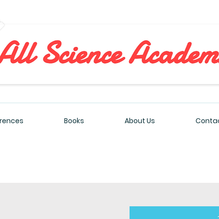
All Sciences Academy
rences
Books
About Us
Contac