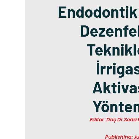
Endodontik
Dezenfe
Teknikl
İrriga
Aktiva
Yöntem
Editor: Doç.Dr.Sed
Publishing: J