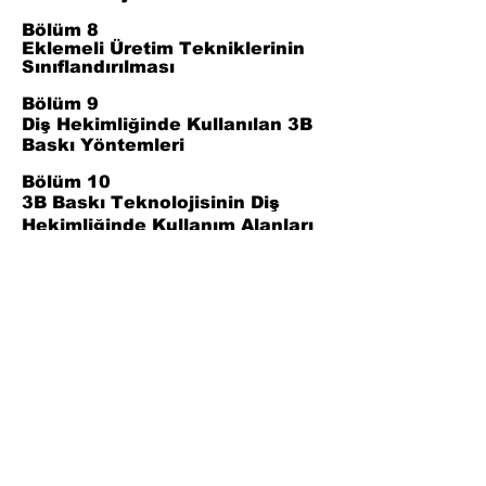
Bölüm 8
Eklemeli Üretim Tekniklerinin
Sınıflandırılması
Bölüm 9
Diş Hekimliğinde Kullanılan 3B
Baskı Yöntemleri
Bölüm 10
3B Baskı Teknolojisinin Diş
Hekimliğinde Kullanım Alanları
Bölüm 11
Biyoyazdırma Ve Gelişen
Teknolojiler
Bölüm 12
Sonuç
Bölüm 13
Referanslar