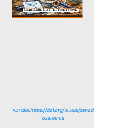
PDF:doi:
https://doi.org/10.5281/zenod
o.18799418