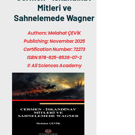
Mitleri ve
Sahnelemede Wagner
Authors: Melahat ÇEVİK
Publishing: November 2025
Certification Number: 72273
ISBN:
978-625-8536-07-2
© All Sciences Academy