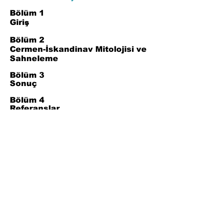
Bölüm 1
Giriş
Bölüm 2
Cermen-İskandinav Mitolojisi ve
Sahneleme
Bölüm 3
Sonuç
Bölüm 4
Referanslar
Join Our Mailing List
Subscribe Now