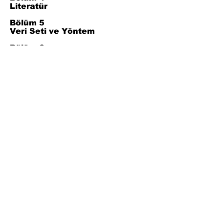
Literatür
Bölüm 5
Veri Seti ve Yöntem
Bölüm 6
Bulgular
Bölüm 7
Sonuç
Bölüm 8
Referanslar
Join Our Mailing List
Subscribe Now