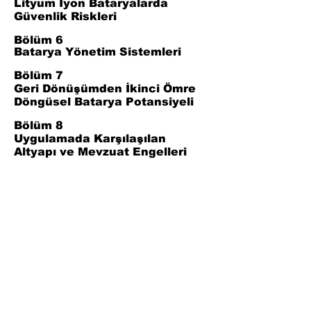
Lityum İyon Bataryalarda
Güvenlik Riskleri
Bölüm 6
Batarya Yönetim Sistemleri
Bölüm 7
Geri Dönüşümden İkinci Ömre
Döngüsel Batarya Potansiyeli
Bölüm 8
Uygulamada Karşılaşılan
Altyapı ve Mevzuat Engelleri
Bölüm 9
Genel Değerlendirme,
Ekonomik Eşikler ve Küresel
Kıyas
Bölüm 10
Sonuçlar
Bölüm 11
Referanslar