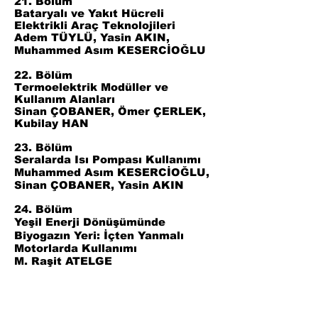
21. Bölüm
Bataryalı ve Yakıt Hücreli
Elektrikli Araç Teknolojileri
Adem TÜYLÜ, Yasin AKIN,
Muhammed Asım KESERCİOĞLU
22. Bölüm
Termoelektrik Modüller ve
Kullanım Alanları
Sinan ÇOBANER, Ömer ÇERLEK,
Kubilay HAN
23. Bölüm
Seralarda Isı Pompası Kullanımı
Muhammed Asım KESERCİOĞLU,
Sinan ÇOBANER, Yasin AKIN
24. Bölüm
Yeşil Enerji Dönüşümünde
Biyogazın Yeri: İçten Yanmalı
Motorlarda Kullanımı
M. Raşit ATELGE
25. Bölüm
Bütüncül Havza Yönetiminde
Karşılaşılan Zorluklar