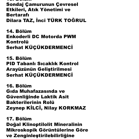
Sondaj Çamurunun Çevresel
Etkileri, Atık Yönetimi ve
Bertarafı
Dilara TAZ, İnci TÜRK TOĞRUL
14. Bölüm
Enkoderli DC Motorda PWM
Kontrolü
Serhat KÜÇÜKDERMENCİ
15. Bölüm
PID Tabanlı Sıcaklık Kontrol
Arayüzünün Geliştirilmesi
Serhat KÜÇÜKDERMENCİ
16. Bölüm
Gıda Muhafazasında ve
Güvenliğinde Laktik Asit
Bakterilerinin Rolü
Zeynep KİLCİ, Nilay KORKMAZ
17. Bölüm
Doğal Klinoptilolit Mineralinin
Mikroskopik Görüntülerine Göre
ve Zenginleştirilebilirliğine