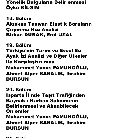
Yönelik Bulguların Belirlenmesi
Öykü BİLGİN
18. Bölüm
Akışkan Taşıyan Elastik Boruların
Çırpınma Hızı Analizi
Birkan DURAK, Erol UZAL
19. Bölüm
Türkiye'nin Tarım ve Evsel Su
Ayak İzi Analizi ve Diğer Ülkeler
ile Karşılaştırılması
Muhammet Yunus PAMUKOĞLU,
Ahmet Alper BABALIK, İbrahim
DURSUN
20. Bölüm
Isparta İlinde Taşıt Trafiğinden
Kaynaklı Karbon Salınımının
Belirlenmesi ve Alınabilecek
Önlemler
Muhammet Yunus PAMUKOĞLU,
Ahmet Alper BABALIK, İbrahim
DURSUN