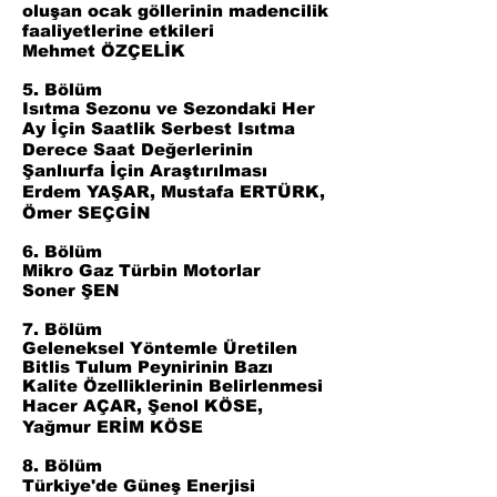
oluşan ocak göllerinin madencilik
faaliyetlerine etkileri
Mehmet ÖZÇELİK
5. Bölüm
Isıtma Sezonu ve Sezondaki Her
Ay İçin Saatlik Serbest Isıtma
Derece Saat Değerlerinin
Şanlıurfa İçin Araştırılması
Erdem YAŞAR, Mustafa ERTÜRK,
Ömer SEÇGİN
6. Bölüm
Mikro Gaz Türbin Motorlar
Soner ŞEN
7. Bölüm
Geleneksel Yöntemle Üretilen
Bitlis Tulum Peynirinin Bazı
Kalite Özelliklerinin Belirlenmesi
Hacer AÇAR, Şenol KÖSE,
Yağmur ERİM KÖSE
8. Bölüm
Türkiye'de Güneş Enerjisi