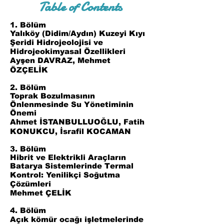
Table of Contents
1. Bölüm
Yalıköy (Didim/Aydın) Kuzeyi Kıyı
Şeridi Hidrojeolojisi ve
Hidrojeokimyasal Özellikleri
Ayşen DAVRAZ, Mehmet
ÖZÇELİK
2. Bölüm
Toprak Bozulmasının
Önlenmesinde Su Yönetiminin
Önemi
Ahmet İSTANBULLUOĞLU, Fatih
KONUKCU, İsrafil KOCAMAN
3. Bölüm
Hibrit ve Elektrikli Araçların
Batarya Sistemlerinde Termal
Kontrol: Yenilikçi Soğutma
Çözümleri
Mehmet ÇELİK
4. Bölüm
Açık kömür ocağı işletmelerinde