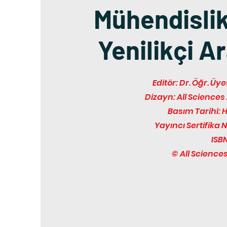
Mühendislik
Yenilikçi A
Editör: Dr. Öğr. Ü
Dizayn: All Scienc
Basım Tarihi: 
Yayıncı Sertifika 
ISBN
© All Scienc