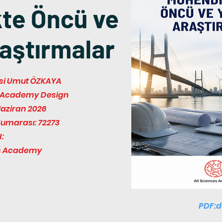
te Öncü ve
raştırmalar
yesi Umut ÖZKAYA
es Academy Design
Haziran 2026
Numarası: 72273
:
es Academy
PDF:d