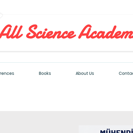
All Sciences Academy
rences
Books
About Us
Contac