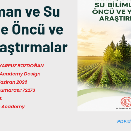
man ve Su
de Öncü ve
raştırmalar
GAR YARPUZ BOZDOĞAN
es Academy Design
Haziran 2026
Numarası: 72273
:
es Academy
PDF:d