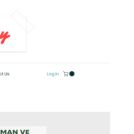
Log In
t Us