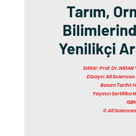
Tarım, Or
Bilimlerin
Yenilikçi A
Editör: Prof. Dr. Nİ
Dizayn: All Scienc
Basım Tarihi: 
Yayıncı Sertifika 
ISBN
© All Scienc