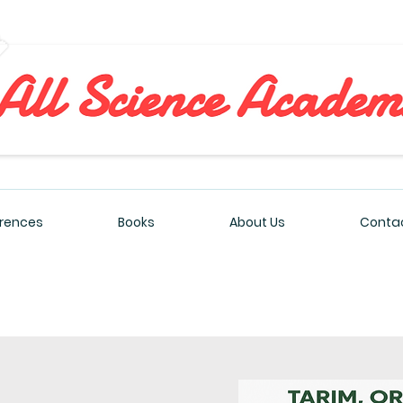
All Sciences Academy
rences
Books
About Us
Contac